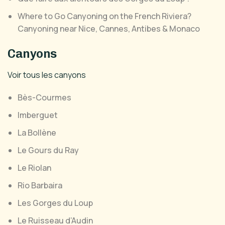
Where to Go Canyoning on the French Riviera?
Canyoning near Nice, Cannes, Antibes & Monaco
Canyons
Voir tous les canyons
Bès-Courmes
Imberguet
La Bollène
Le Gours du Ray
Le Riolan
Rio Barbaira
Les Gorges du Loup
Le Ruisseau d’Audin