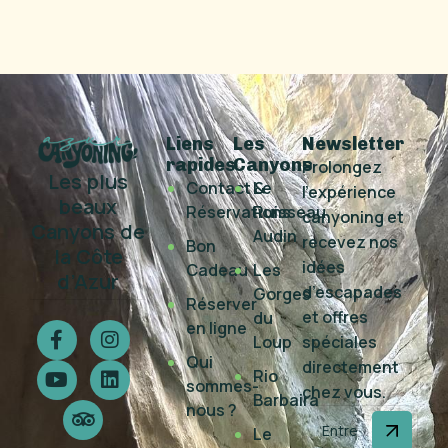
Liens
Les
Newsletter
rapides
Canyons
Prolongez
Les plus
Contact &
Le
l’expérience
beaux
Réservations
Ruisseau
canyoning et
Canyons de
Audin
recevez nos
Bon
la Côte
idées
Cadeau
Les
d’Azur
d’escapades
Gorges
Réserver
et offres
du
en ligne
Loup
spéciales
Qui
directement
Rio
sommes-
chez vous.
Barbaira
nous ?
Le