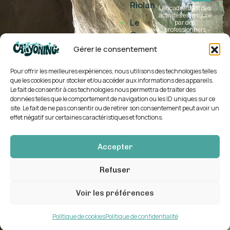
Riolan
L’encadrement des
activités est assuré
Le
par des
professionnels
Gours
(agrément jeunesse
et sports n° 00697
du
Gérer le consentement
EDO153)
Ray
Pour offrir les meilleures expériences, nous utilisons des technologies telles
La
que les cookies pour stocker et/ou accéder aux informations des appareils.
Bollène
Le fait de consentir à ces technologies nous permettra de traiter des
données telles que le comportement de navigation ou les ID uniques sur ce
Imberguet
site. Le fait de ne pas consentir ou de retirer son consentement peut avoir un
effet négatif sur certaines caractéristiques et fonctions.
Bès-
Courmes
Accepter
Azur Canyoning © 2026
Ce site est réalisé par
Refuser
|
Plan du site
|
CGV
|
Art & Style et GWS
Politique de
Voir les préférences
confidentialité
|
Mentions légales
Politique de cookies
Politique de confidentialité