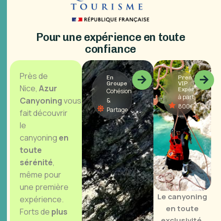
P
o
u
r
u
n
e
e
x
p
é
r
i
e
n
c
e
e
n
t
o
u
t
e
c
o
n
f
i
a
n
c
e
Près de
En
Premium
Groupe
VIP
Nice,
Azur
Expérience
Cohésion
à partir de
Canyoning
vous
&
800€
Partage
fait découvrir
le
canyoning
en
toute
sérénité
,
même pour
une première
Le canyoning
expérience.
en toute
Forts de
plus
exclusivité.