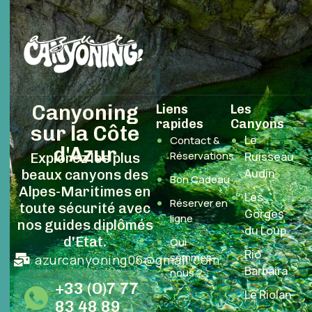
Canyoning
Liens
Les
rapides
Canyons
sur la Côte
Le
Contact &
d'Azur
Réservations
Ruisseau
Explorez les plus
Audin
beaux canyons des
Bon Cadeau
Alpes-Maritimes en
Les
Réserver en
toute sécurité avec
Gorges
ligne
nos guides diplômés
du Loup
d'Etat.
Qui
Rio
sommes-
azurcanyoning06@gmail.com
Barbaira
nous ?
+33 (O)7 77
Le Riolan
83 48 89