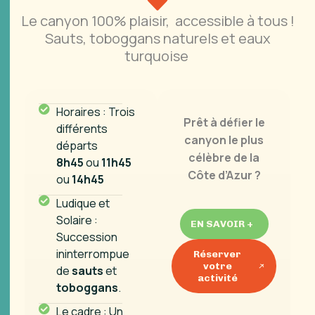
Le canyon 100% plaisir, accessible à tous !
Sauts, toboggans naturels et eaux
turquoise
Horaires : Trois
Prêt à défier le
différents
canyon le plus
départs
célèbre de la
8h45
ou
11h45
Côte d’Azur ?
ou
14h45
Ludique et
Solaire :
EN SAVOIR +
Succession
ininterrompue
Réserver
votre
de
sauts
et
activité
toboggans
.
Le cadre :
Un