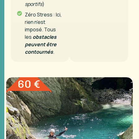
sportifs
)
Zéro Stress : Ici,
rien n’est
imposé. Tous
les
obstacles
peuvent être
contournés
.
60 €