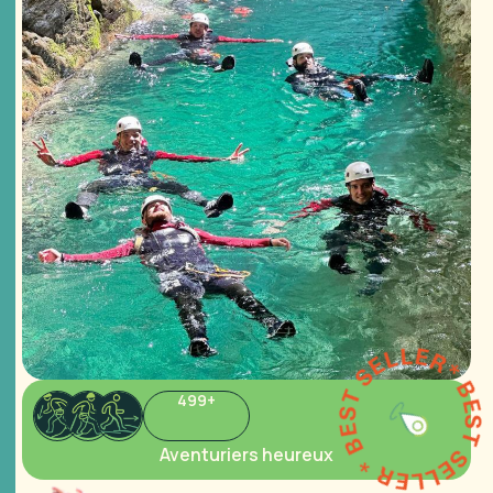
* BEST SELLER * BEST SELL
499
+
Aventuriers heureux