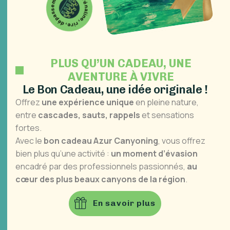
adrénaline, rire, dépassement de soi,
PLUS QU’UN CADEAU, UNE
AVENTURE À VIVRE
L
e
B
o
n
C
a
d
e
a
u
,
u
n
e
i
d
é
e
o
r
i
g
i
n
a
l
e
!
Offrez
une expérience unique
en pleine nature,
entre
cascades, sauts, rappels
et sensations
fortes.
Avec le
bon cadeau Azur Canyoning
, vous offrez
bien plus qu’une activité :
un moment d’évasion
encadré par des professionnels passionnés,
au
cœur des plus beaux canyons de la région
.
En savoir plus