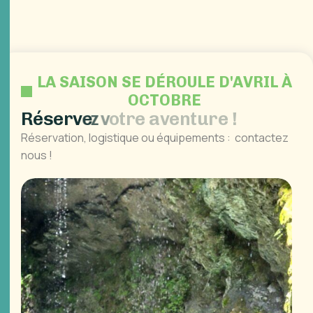
LA SAISON SE DÉROULE D'AVRIL À
OCTOBRE
R
é
s
e
r
v
e
z
v
o
t
r
e
a
v
e
n
t
u
r
e
!
Réservation, logistique ou équipements : contactez
nous !