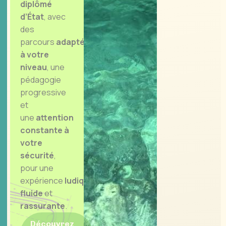
diplômé
d’État
, avec
des
parcours
adaptés
à votre
niveau
, une
pédagogie
progressive
et
une
attention
constante à
votre
sécurité
,
pour une
expérience
ludique
,
fluide
et
rassurante
.
Découvrez