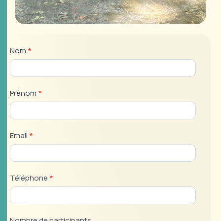
Demande
Nom
*
de
réservation
Canyoning
Prénom
*
Email
*
Téléphone
*
Nombre de participants