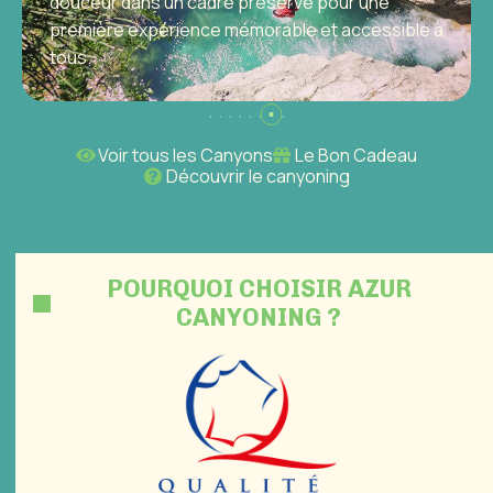
Voir tous les Canyons
Le Bon Cadeau
Découvrir le canyoning
Le Gours du Ray
Évasion sauvage et ensoleillée à Gréolières. Un
POURQUOI CHOISIR AZUR
parcours ludique et varié, parfait pour créer des
CANYONING ?
souvenirs mémorables en famille ou entre amis.