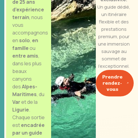
de 25 ans
Un guide dédié,
d’expérience
un itinéraire
terrain
, nous
flexible et des
vous
prestations
accompagnons
premium, pour
en
solo
,
en
une immersion
famille
ou
sauvage au
entre amis
,
sommet de
dans les plus
l’exceptionnel.
beaux
Prendre
canyons
rendez-
des
Alpes-
vous
Maritimes
, du
Var
et de la
Ligurie
.
Chaque sortie
est
encadrée
par un guide