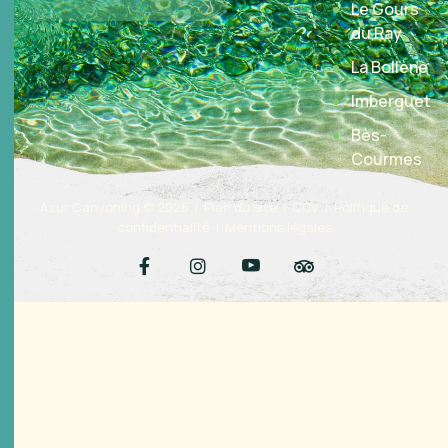
Le Gours
du Ray
La Bollène
Imberguet
Bès-
Courmes
Azur Canyoning © 2026 |
Plan du site
|
CGV
|
Politique de
confidentialité
|
Mentions légales