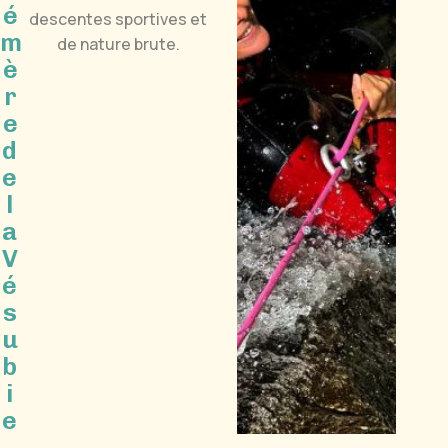
é
descentes sportives et
m
de nature brute.
è
r
e
d
e
l
a
V
é
s
u
b
i
e