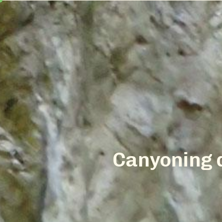
C
a
n
y
o
n
i
n
g