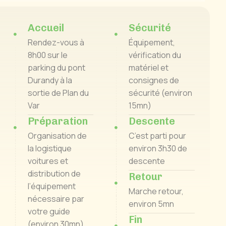
g, vous découvrirez ce vallon confidentiel en toute
.
Accueil
Sécurité
Rendez-vous à
Équipement,
8h00 sur le
vérification du
parking du pont
matériel et
Durandy à la
consignes de
sortie de Plan du
sécurité (environ
Var
15mn)
Préparation
Descente
Organisation de
C’est parti pour
la logistique
environ 3h30 de
voitures et
descente
distribution de
Retour
l’équipement
Marche retour,
nécessaire par
environ 5mn
votre guide
Fin
(environ 30mn)