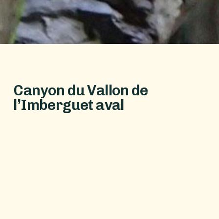
C
a
n
y
o
n
d
u
V
a
l
l
o
n
d
e
l
’
I
m
b
e
r
g
u
e
t
a
v
a
l