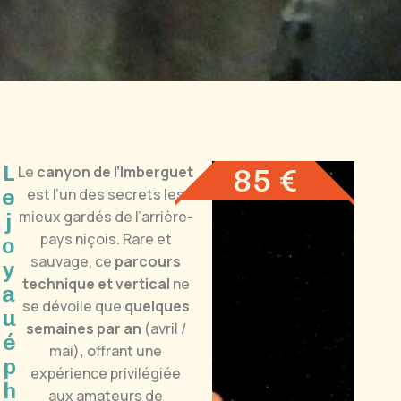
L
85 €
Le
canyon de l’Imberguet
e
est l’un des secrets les
mieux gardés de l’arrière-
j
pays niçois. Rare et
o
sauvage, ce
parcours
y
technique et vertical
ne
a
se dévoile que
quelques
u
semaines par an
(avril /
é
mai)
,
offrant une
p
expérience privilégiée
h
aux amateurs de