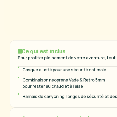
C
e
q
u
i
e
s
t
i
n
c
l
u
s
Pour profiter pleinement de votre aventure, tout
Casque ajusté pour une sécurité optimale
Combinaison néoprène Vade & Retro 5mm
pour rester au chaud et à l’aise
Harnais de canyoning, longes de sécurité et d