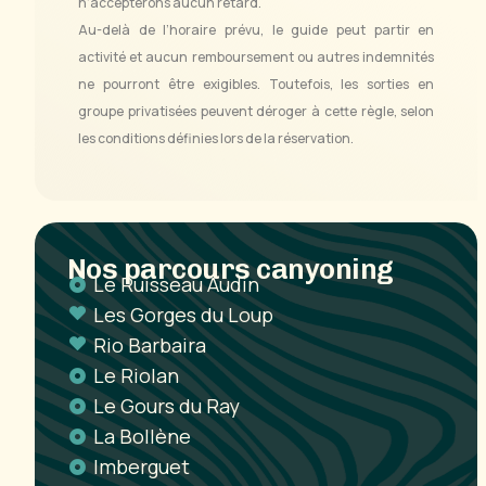
n’accepterons aucun retard.
Au-delà de l’horaire prévu, le guide peut partir en
activité et aucun remboursement ou autres indemnités
ne pourront être exigibles. Toutefois, les sorties en
groupe privatisées peuvent déroger à cette règle, selon
les conditions définies lors de la réservation.
Nos parcours canyoning
Le Ruisseau Audin
Les Gorges du Loup
Rio Barbaira
Le Riolan
Le Gours du Ray
La Bollène
Imberguet