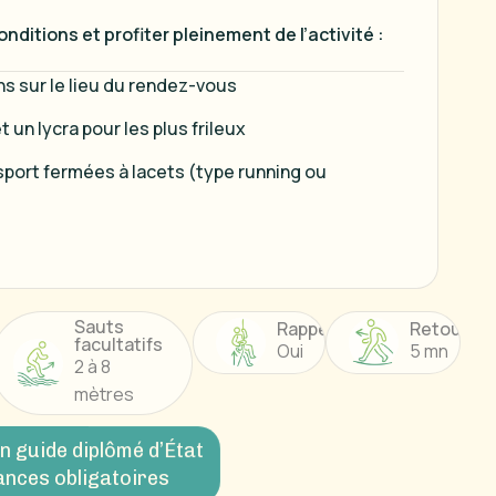
nditions et profiter pleinement de l’activité :
ns sur le lieu du rendez-vous
 un lycra pour les plus frileux
sport fermées à lacets (type running ou
Sauts
Rappel
Retour
facultatifs
Oui
5 mn
2 à 8
mètres
n guide diplômé d’État
ances obligatoires