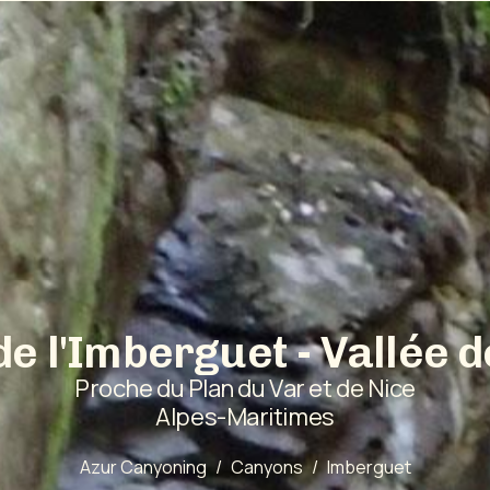
d
e
l
'
I
m
b
e
r
g
u
e
t
-
V
a
l
l
é
e
d
P
r
o
c
h
e
d
u
P
l
a
n
d
u
V
a
r
e
t
d
e
N
i
c
e
A
l
p
e
s
-
M
a
r
i
t
i
m
e
s
Azur Canyoning
Canyons
Imberguet