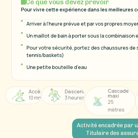
C
e
q
u
e
v
o
u
s
d
e
v
e
z
p
r
é
v
o
i
r
Pour vivre cette expérience dans les meilleures co
Arriver à l’heure prévue et par vos propres moye
Un maillot de bain à porter sous la combinaison et
Pour votre sécurité, portez des chaussures de 
tennis/baskets)
Une petite bouteille d’eau
Cascade
Accès
Descente
maxi
10 mn
3 heures
25
mètres
Activité encadrée par u
Titulaire des assur