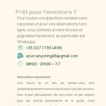
P
r
ê
t
p
o
u
r
l
'
a
v
e
n
t
u
r
e
?
Pour toutes vos questions restées sans
réponses et pour vos réservations hors
ligne, nous sommes à votre écoute et
joignables facilement, en particulier par
Whatsapp.
+33 (0)7 77 83 48 89
azurcanyoning06@gmail.com
08h00 - 20h00 • 7/7
Information importante
Une heure et un lieu de rendez-vous sont
systématiquement communiqués pour tous les canyons.
Pour le bon déroulement de l’excursion et par respect
pour les autres participants et le guide, nous