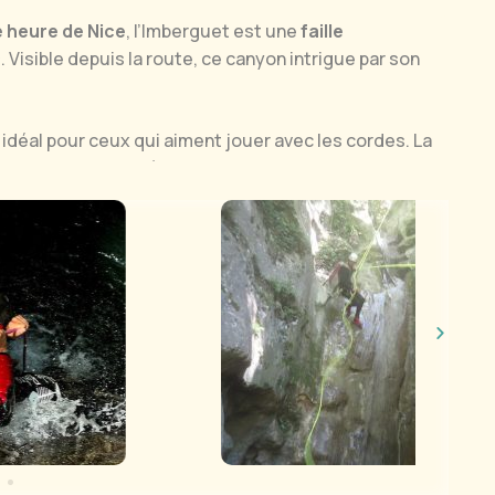
e heure de Nice
, l’Imberguet est une
faille
c
. Visible depuis la route, ce canyon intrigue par son
 idéal pour ceux qui aiment jouer avec les cordes. La
n de rappels
esthétiques, dont certains atteignent
 quelques sauts ludiques
. L’
ambiance y est unique
,
 les entrailles de la montagne.
st un canyon éphémère. Il ne coule généralement qu’au
ortie exceptionnelle et rare. C’est le terrain de jeu
 grands canyons de la vallée sont en crue.
nt de se concentrer sur le plaisir de la descente. Ce
souhaitant s'initier ou se perfectionner aux
 loin de l'effervescence du littoral.