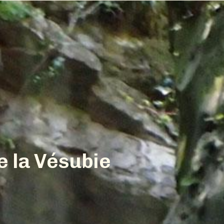
e
l
a
V
é
s
u
b
i
e