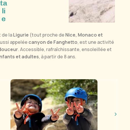
t
a
l
i
e
 de la
Ligurie
(tout proche de
Nice, Monaco et
aussi appelée
canyon de Fanghetto
, est une activité
 douceur
. Accessible, rafraîchissante, ensoleillée et
enfants et adultes
, à partir de 8 ans.
tits sauts, toboggans naturels et zones de nage
, le
rogression est facile,
sans difficulté technique
, ce
ence, à son rythme.
raire transfrontalier.
Le départ se fait côté italien au
parking à pied avec le matériel, nous passerons en
llon de cet
affluent de la Roya
jusqu’au départ du
fessionnel d'Azur Canyoning, place à environ
2
es sur des toboggans naturels et sauts toujours