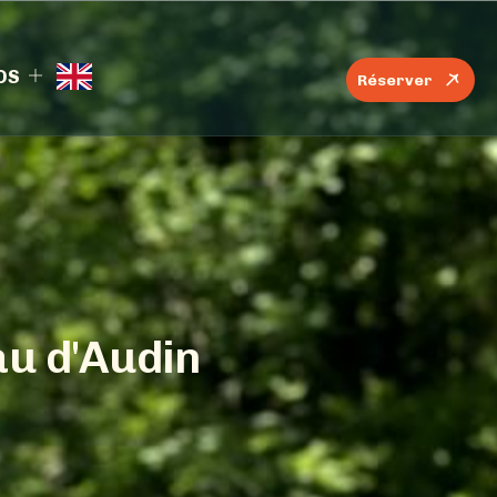
OS
Réserver
a
u
d
'
A
u
d
i
n