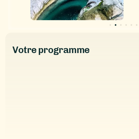
accessibles et modulables
.
À l’arrivée, un sentier facile d’environ 20 minutes perm
souvenirs plein la tête.
V
o
t
r
e
p
r
o
g
r
a
m
m
e