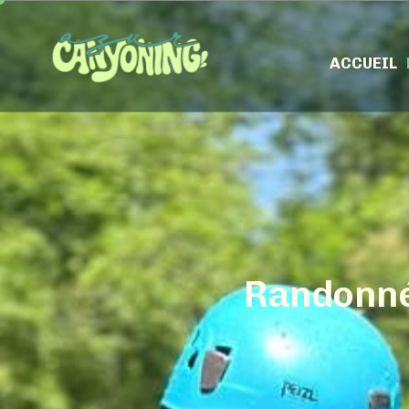
ACCUEIL
R
a
n
d
o
n
n