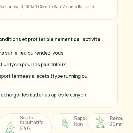
Nazionale, 6, 18030 Olivetta San Michele IM, Italie
nditions et profiter pleinement de l’activité :
ns sur le lieu du rendez-vous
 un lycra pour les plus frileux
sport fermées à lacets (type running ou
 recharger les batteries après le canyon
Sauts
Rappel
Retour
facultatifs
Non
20 mn
2 à 6