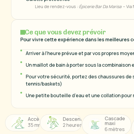
Lieu de rendez-vous
: Épicerie Bar Da Marisa
– Via 
C
e
q
u
e
v
o
u
s
d
e
v
e
z
p
r
é
v
o
i
r
Pour vivre cette expérience dans les meilleures co
Arriver à l’heure prévue et par vos propres moye
Un maillot de bain à porter sous la combinaison et
Pour votre sécurité, portez des chaussures de 
tennis/baskets)
Une petite bouteille d’eau et une collation pour
Cascade
Accès
Descente
maxi
35 mn
2 heures
6 mètres