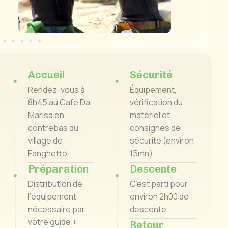
et de rejoindre tranquillement le parking, avec des
Accueil
Sécurité
Rendez-vous à
Équipement,
8h45 au Café Da
vérification du
Marisa en
matériel et
contrebas du
consignes de
village de
sécurité (environ
Fanghetto
15mn)
Préparation
Descente
Distribution de
C’est parti pour
l’équipement
environ 2h00 de
nécessaire par
descente
votre guide +
Retour