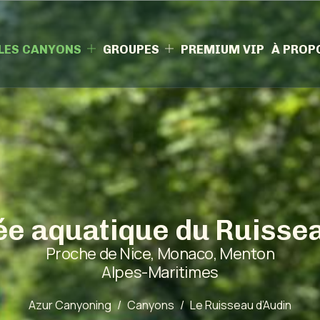
LES CANYONS
GROUPES
PREMIUM VIP
À PROP
é
e
a
q
u
a
t
i
q
u
e
d
u
R
u
i
s
s
e
P
r
o
c
h
e
d
e
N
i
c
e
,
M
o
n
a
c
o
,
M
e
n
t
o
n
A
l
p
e
s
-
M
a
r
i
t
i
m
e
s
Azur Canyoning
Canyons
Le Ruisseau d’Audin