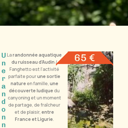
U
65 €
La
randonnée aquatique
n
du ruisseau d’Audin
/
Fanghetto est l’activité
e
parfaite pour
une sortie
r
nature
en famille,
une
a
découverte ludique
du
n
canyoning et un moment
d
de partage, de fraîcheur
o
et de plaisir,
entre
n
France et Ligurie
.
n