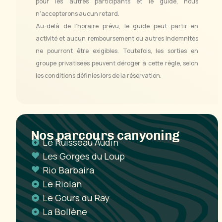
pour les autres participants et le guide, nous
n’accepterons aucun retard.
Au-delà de l’horaire prévu, le guide peut partir en
activité et aucun remboursement ou autres indemnités
ne pourront être exigibles. Toutefois, les sorties en
groupe privatisées peuvent déroger à cette règle, selon
les conditions définies lors de la réservation.
Nos parcours canyoning
Le Ruisseau Audin
Les Gorges du Loup
Rio Barbaira
Le Riolan
Le Gours du Ray
La Bollène