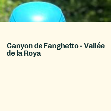
C
a
n
y
o
n
d
e
F
a
n
g
h
e
t
t
o
-
V
a
l
l
é
e
d
e
l
a
R
o
y
a