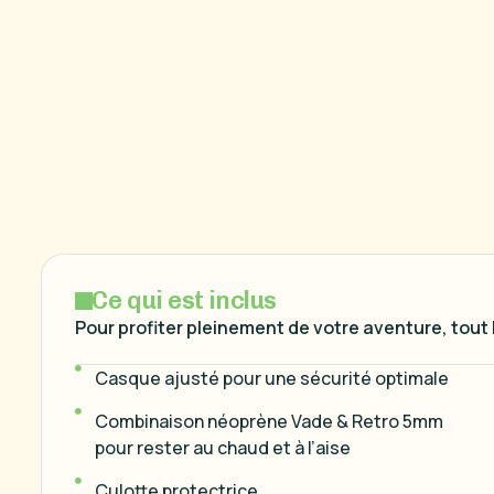
C
e
q
u
i
e
s
t
i
n
c
l
u
s
Pour profiter pleinement de votre aventure, tout
Casque ajusté pour une sécurité optimale
Combinaison néoprène Vade & Retro 5mm
pour rester au chaud et à l’aise
Culotte protectrice