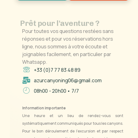
P
r
ê
t
p
o
u
r
l
'
a
v
e
n
t
u
r
e
?
Pour toutes vos questions restées sans
réponses et pour vos réservations hors
ligne, nous sommes à votre écoute et
joignables facilement, en particulier par
Whatsapp.
+33 (0)7 77 83 48 89
azurcanyoning06@gmail.com
08h00 - 20h00 • 7/7
Information importante
Une heure et un lieu de rendez-vous sont
systématiquement communiqués pour tous les canyons.
Pour le bon déroulement de l’excursion et par respect