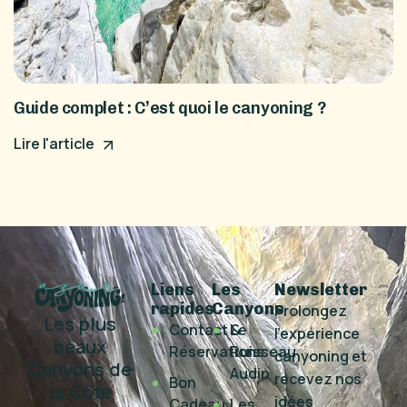
Guide complet : C’est quoi le canyoning ?
Lire l'article
Liens
Les
Newsletter
rapides
Canyons
Prolongez
Les plus
Contact &
Le
l’expérience
beaux
Réservations
Ruisseau
canyoning et
Canyons de
Audin
recevez nos
Bon
la Côte
idées
Cadeau
Les