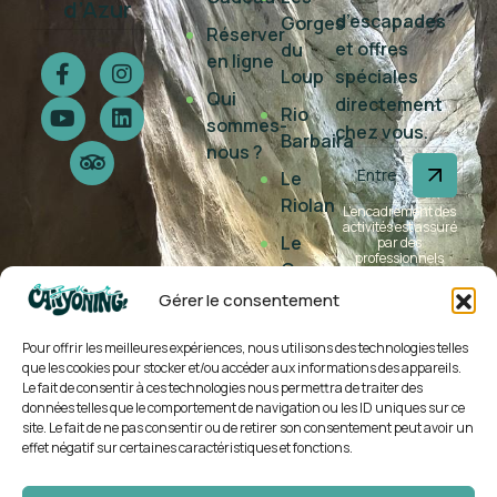
d’Azur
d’escapades
Gorges
Réserver
et offres
du
en ligne
Loup
spéciales
Qui
directement
Rio
sommes-
chez vous.
Barbaira
nous ?
Le
Riolan
L’encadrement des
activités est assuré
Le
par des
professionnels
Gours
(agrément jeunesse
et sports n° 00697
du
Gérer le consentement
EDO153)
Ray
Pour offrir les meilleures expériences, nous utilisons des technologies telles
La
que les cookies pour stocker et/ou accéder aux informations des appareils.
Bollène
Le fait de consentir à ces technologies nous permettra de traiter des
données telles que le comportement de navigation ou les ID uniques sur ce
Imberguet
site. Le fait de ne pas consentir ou de retirer son consentement peut avoir un
effet négatif sur certaines caractéristiques et fonctions.
Bès-
Courmes